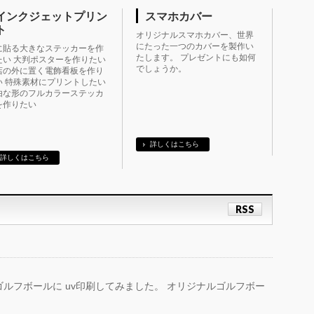
インクジェットプリン
スマホカバー
ト
オリジナルスマホカバー、世界
にたった一つのカバーを製作い
に貼る大きなステッカーを作
たします。 プレゼントにも如何
たい 大判ポスターを作りたい
でしょうか。
店の外に置く電飾看板を作り
い 特殊素材にプリントしたい
由な形のフルカラーステッカ
を作りたい
詳しくはこちら
詳しくはこちら
RSS
ルフボールに uv印刷してみました。 オリジナルゴルフボー