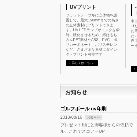
UVプリント
フラットテーブルに立体物を設
置して、最大150mmまでの高さ
車
の立体素材にプリントできま
り
す。UV-LEDランプがインクを瞬
お
時に硬化させるため、紙はもち
た
ろんPET素材やABS、PVC、ポ
自
リカーボネート、ポリスチレン
ー
など、さまざまな素材にダイレ
クトプリント可能です.
詳しくはこちら
お知らせ
ゴルフボール uv印刷
2013/08/16
お知らせ
プレゼント用にと御客様からの依頼で ゴ
ル、これでスコアーUP